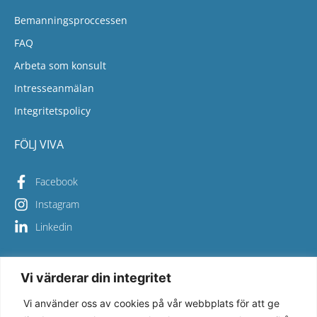
Bemanningsproccessen
FAQ
Arbeta som konsult
Intresseanmälan
Integritetspolicy
FÖLJ VIVA
Facebook
Instagram
Linkedin
Vi värderar din integritet
Copyright © 2026 Viva Bemanning – All Rights Reserved
Vi använder oss av cookies på vår webbplats för att ge
Vi på Viva Bemanning säkerställer en hög kvalitet i allt vi gör 