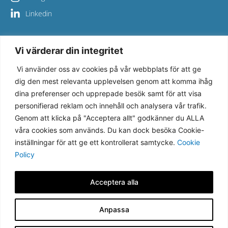
Linkedin
Vi värderar din integritet
Copyright © 2026 Viva Bemanning – All Rights Reserved
Vi använder oss av cookies på vår webbplats för att ge
Vi på Viva Bemanning säkerställer en hög kvalitet i allt vi gör 
dig den mest relevanta upplevelsen genom att komma ihåg
och värnar om miljön och har därför certifierat verksamheten 
dina preferenser och upprepade besök samt för att visa
mot de internationella ISO standarderna 9001:2015 och 
personifierad reklam och innehåll och analysera vår trafik.
14001
:2015
Genom att klicka på "Acceptera allt" godkänner du ALLA
våra cookies som används. Du kan dock besöka Cookie-
Viva Bemanning har sedan November 2023 Trippel-A rating 
inställningar för att ge ett kontrollerat samtycke.
Cookie
från Bidsnode som är Sverige mest välkända och tuffaste 
krediteringssystem.
Policy
Acceptera alla
Anpassa