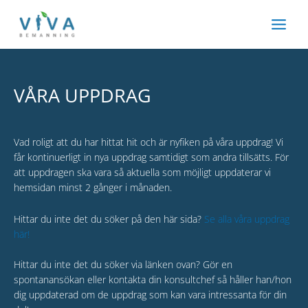
Hoppa
till
innehåll
VÅRA UPPDRAG
Vad roligt att du har hittat hit och är nyfiken på våra uppdrag! Vi
får kontinuerligt in nya uppdrag samtidigt som andra tillsätts. För
att uppdragen ska vara så aktuella som möjligt uppdaterar vi
hemsidan minst 2 gånger i månaden.
Hittar du inte det du söker på den här sida?
Se alla våra uppdrag
här!
Hittar du inte det du söker via länken ovan? Gör en
spontanansökan eller kontakta din konsultchef så håller han/hon
dig uppdaterad om de uppdrag som kan vara intressanta för din