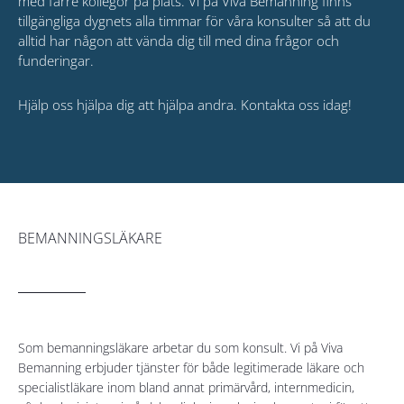
med färre kollegor på plats. Vi på Viva Bemanning finns
tillgängliga dygnets alla timmar för våra konsulter så att du
alltid har någon att vända dig till med dina frågor och
funderingar.
Hjälp oss hjälpa dig att hjälpa andra. Kontakta oss idag!
BEMANNINGSLÄKARE
Som bemanningsläkare arbetar du som konsult. Vi på Viva
Bemanning erbjuder tjänster för både legitimerade läkare och
specialistläkare inom bland annat primärvård, internmedicin,