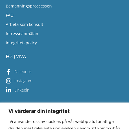
Bemanningsproccessen
FAQ
Arbeta som konsult
Intresseanmälan
Integritetspolicy
FÖLJ VIVA
Facebook
Instagram
Linkedin
Vi värderar din integritet
Copyright © 2026 Viva Bemanning – All Rights Reserved
Vi använder oss av cookies på vår webbplats för att ge
Vi på Viva Bemanning säkerställer en hög kvalitet i allt vi gör 
dig den mest relevanta upplevelsen genom att komma ihåg