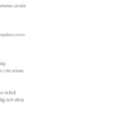
rbetet, särskilt
kompetens inom
dig,
 i ditt arbete.
du också
dig och dina