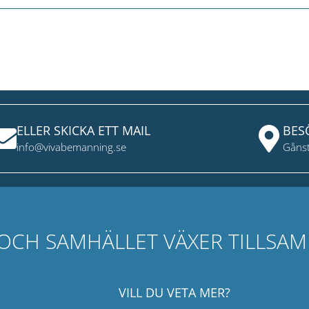
ELLER SKICKA ETT MAIL
BES
info@vivabemanning.se
Gånst
 OCH SAMHÄLLET VÄXER TILLSA
VILL DU VETA MER?