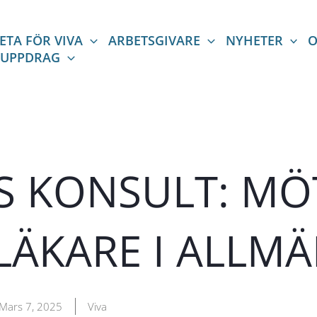
ETA FÖR VIVA
ARBETSGIVARE
NYHETER
O
 UPPDRAG
 KONSULT: MÖ
TLÄKARE I ALLM
Mars 7, 2025
Viva