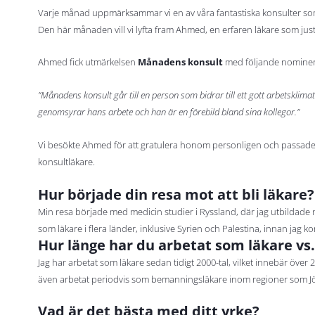
Varje månad uppmärksammar vi en av våra fantastiska konsulter som 
Den här månaden vill vi lyfta fram Ahmed, en erfaren läkare som just
Ahmed fick utmärkelsen
Månadens konsult
med följande nominer
”Månadens konsult går till en person som bidrar till ett gott arbetsklimat
genomsyrar hans arbete och han är en förebild bland sina kollegor.”
Vi besökte Ahmed för att gratulera honom personligen och passade 
konsultläkare.
Hur började din resa mot att bli läkare?
Min resa började med medicin studier i Ryssland, där jag utbildade mi
som läkare i flera länder, inklusive Syrien och Palestina, innan jag kom
Hur länge har du arbetat som läkare vs
Jag har arbetat som läkare sedan tidigt 2000-tal, vilket innebär över 
även arbetat periodvis som bemanningsläkare inom regioner som J
Vad är det bästa med ditt yrke?