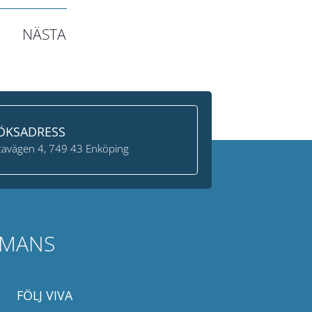
NÄSTA
ÖKSADRESS
avägen 4, 749 43 Enköping
MMANS
FÖLJ VIVA