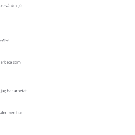
re vårdmiljö.
alitet
t arbeta som
 Jag har arbetat
traler men har