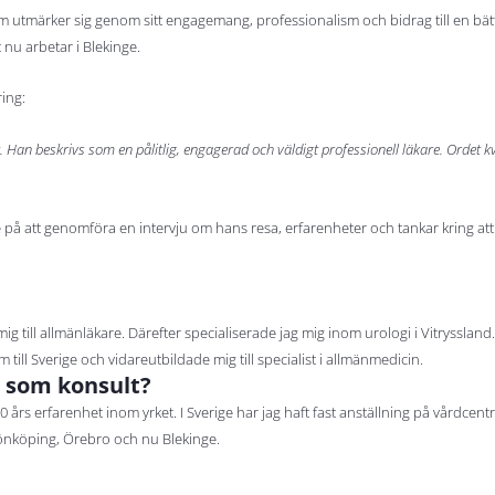
utmärker sig genom sitt engagemang, professionalism och bidrag till en bätt
 nu arbetar i Blekinge.
ing:
. Han beskrivs som en pålitlig, engagerad och väldigt professionell läkare. Ordet kv
på att genomföra en intervju om hans resa, erfarenheter och tankar kring at
g till allmänläkare. Därefter specialiserade jag mig inom urologi i Vitryssland.
 till Sverige och vidareutbildade mig till specialist i allmänmedicin.
. som konsult?
20 års erfarenhet inom yrket. I Sverige har jag haft fast anställning på vårdcen
önköping, Örebro och nu Blekinge.