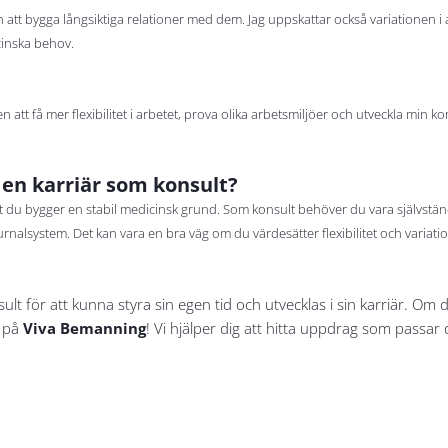
 att bygga långsiktiga relationer med dem. Jag uppskattar också variationen i a
cinska behov.
att få mer flexibilitet i arbetet, prova olika arbetsmiljöer och utveckla min 
å en karriär som konsult?
 att du bygger en stabil medicinsk grund. Som konsult behöver du vara självstän
nalsystem. Det kan vara en bra väg om du värdesätter flexibilitet och variation
t för att kunna styra sin egen tid och utvecklas i sin karriär. Om 
s på
Viva Bemanning
! Vi hjälper dig att hitta uppdrag som passar 