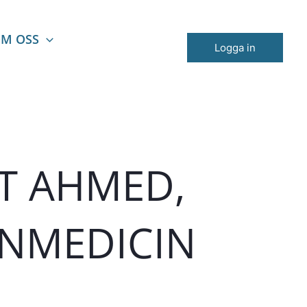
M OSS
Logga in
T AHMED,
ÄNMEDICIN