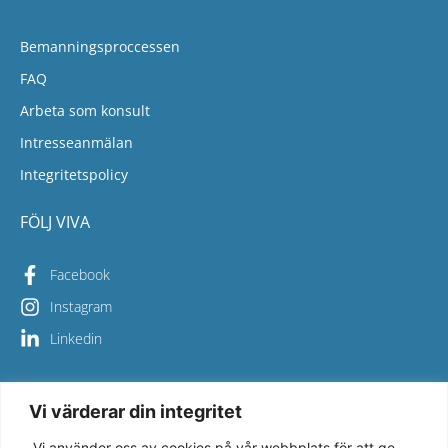
Bemanningsproccessen
FAQ
Arbeta som konsult
Intresseanmälan
Integritetspolicy
FÖLJ VIVA
Facebook
Instagram
Linkedin
Vi värderar din integritet
Copyright © 2026 Viva Bemanning – All Rights Reserved
Vi använder oss av cookies på vår webbplats för att ge