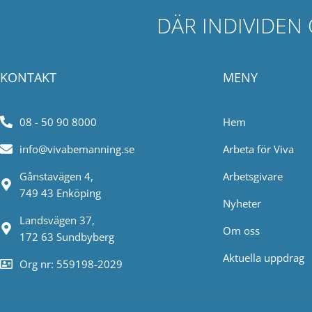
DÄR INDIVIDEN
KONTAKT
MENY
08 - 50 90 8000
Hem
info@vivabemanning.se
Arbeta för Viva
Gånstavägen 4,
Arbetsgivare
749 43 Enköping
Nyheter
Landsvägen 37,
Om oss
172 63 Sundbyberg
Aktuella uppdrag
Org nr: 559198-2029