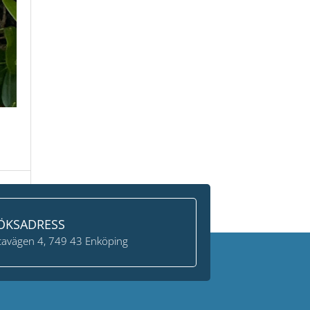
onal
→
ÖKSADRESS
avägen 4, 749 43 Enköping