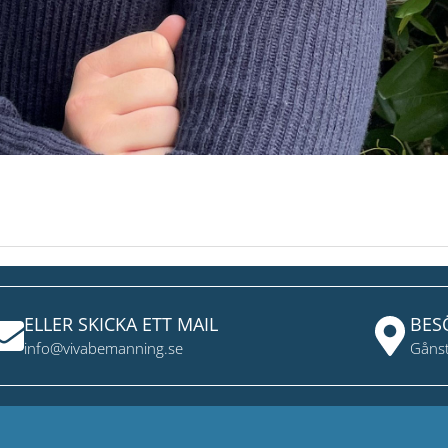
Nästa Pers
ELLER SKICKA ETT MAIL
BES
info@vivabemanning.se
Gånst