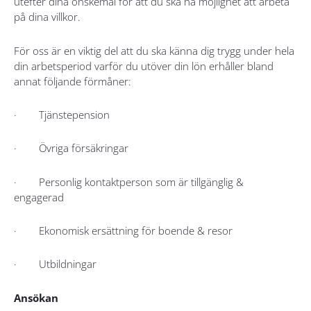
utefter dina önskemål för att du ska ha möjlighet att arbeta
på dina villkor.
För oss är en viktig del att du ska känna dig trygg under hela
din arbetsperiod varför du utöver din lön erhåller bland
annat följande förmåner:
· Tjänstepension
· Övriga försäkringar
· Personlig kontaktperson som är tillgänglig &
engagerad
· Ekonomisk ersättning för boende & resor
· Utbildningar
Ansökan