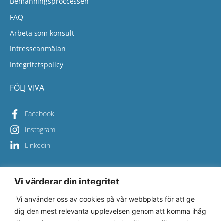
Bemanningsproccessen
FAQ
Arbeta som konsult
Intresseanmälan
Integritetspolicy
FÖLJ VIVA
Facebook
Instagram
Linkedin
Vi värderar din integritet
Copyright © 2026 Viva Bemanning – All Rights Reserved
Vi använder oss av cookies på vår webbplats för att ge
Vi på Viva Bemanning säkerställer en hög kvalitet i allt vi gör 
dig den mest relevanta upplevelsen genom att komma ihåg
och värnar om miljön och har därför certifierat verksamheten 